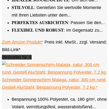
𝐈𝐃𝐄𝐀𝐋𝐄𝐑 𝐒𝐎𝐍𝐍𝐄𝐍𝐒𝐂𝐇𝐔𝐓𝐙: Um sich die...
𝐒𝐓𝐈𝐋𝐕𝐎𝐋𝐋: Genießen Sie wertvolle Momente
mit Ihren Liebsten unter dem...
𝐏𝐄𝐑𝐅𝐄𝐊𝐓𝐄𝐒 𝐀𝐔𝐒𝐑𝐈𝐂𝐇𝐓𝐄𝐍: Passen Sie den...
𝐅𝐋𝐄𝐗𝐈𝐁𝐄𝐋 𝐔𝐍𝐃 𝐑𝐎𝐁𝐔𝐒𝐓: Im Gegensatz zu...
Zum Amzon Produkt*
Preis inkl. MwSt., zzgl. Versand;
Bild-Link*
Bestseller Nr. 8
Schneider Sonnenschirm Malaga, natur, 300 cm rund,
Gestell Alu/Stahl, Bespannung Polyester, 7.2 kg,*
Bespannung 100% Polyester, ca. 180 g/m², ohne
Volant, verrottungsfest, wasserabstoßend...